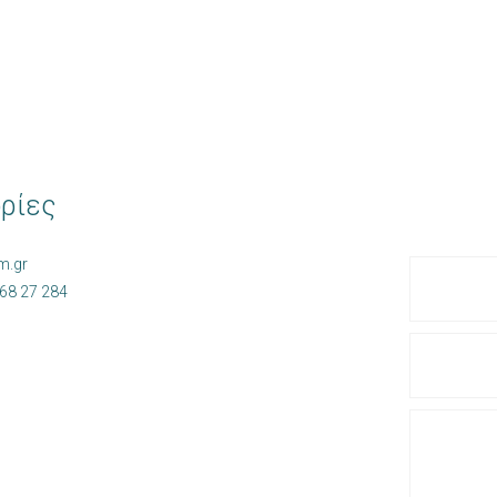
ρίες
lm
.gr
68 27 284