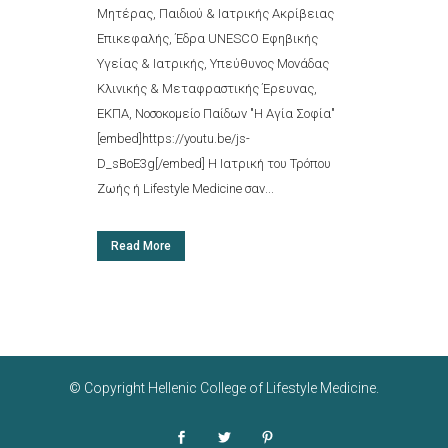
Μητέρας, Παιδιού & Ιατρικής Ακρίβειας
Επικεφαλής, Έδρα UNESCO Εφηβικής
Υγείας & Ιατρικής, Υπεύθυνος Μονάδας
Κλινικής & Μεταφραστικής Έρευνας,
ΕΚΠΑ, Νοσοκομείο Παίδων "Η Αγία Σοφία"
[embed]https://youtu.be/js-
D_sBoE3g[/embed] Η Ιατρική του Τρόπου
Ζωής ή Lifestyle Medicine σαν...
Read More
© Copyright
Hellenic College of Lifestyle Medicine
.