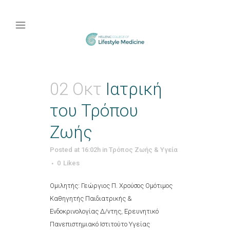
02 Οκτ
Ιατρική
του Τρόπου
Ζωής
Posted at 16:02h
in
Τρόπος Ζωής & Υγεία
0
Likes
Ομιλητής: Γεώργιος Π. Χρούσος Ομότιμος
Καθηγητής Παιδιατρικής &
Ενδοκρινολογίας Δ/ντης, Ερευνητικό
Πανεπιστημιακό Ιστιτούτο Υγείας